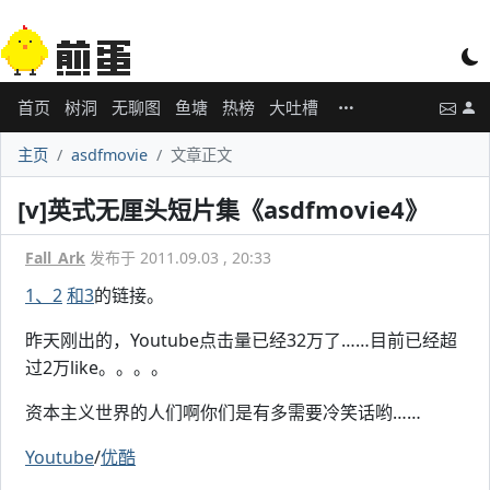
首页
树洞
无聊图
鱼塘
热榜
大吐槽
主页
asdfmovie
文章正文
[v]英式无厘头短片集《asdfmovie4》
Fall_Ark
发布于 2011.09.03 , 20:33
1、2
和3
的链接。
昨天刚出的，Youtube点击量已经32万了……目前已经超
过2万like。。。。
资本主义世界的人们啊你们是有多需要冷笑话哟……
Youtube
/
优酷