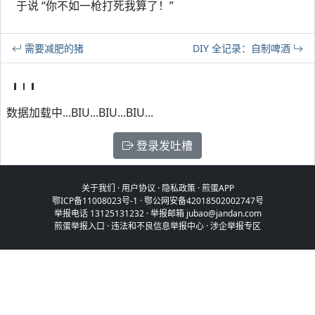
于说 “你不如一枪打死我算了！”
需要减肥的猪
DIY 全记录：自制啤酒
数据加载中...BIU...BIU...BIU...
登录发吐槽
关于我们
·
用户协议
·
隐私政策
·
煎蛋APP
鄂ICP备11008023号-1
·
鄂公网安备42018502002747号
举报电话 13125131232 · 举报邮箱 jubao@jandan.com
煎蛋举报入口
·
违法和不良信息举报中心
·
涉企举报专区