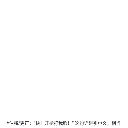
*注释/更正：“快！开枪打我脸！” 这句话是引申义，相当