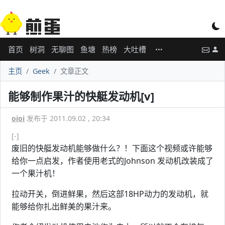
首页
树洞
无聊图
鱼塘
热榜
大吐槽
主页
Geek
文章正文
能够制作果汁的快艇发动机[v]
oioi
发布于 2011.09.02 , 20:34
[-]
废旧的快艇发动机能够做什么？！下面这个视频或许能够
给你一点启发，作者使用老式的Johnson 发动机改装成了
一个果汁机！
拉动开关，倒进鲜果，然后这部18HP动力的发动机，就
能够给你扎出鲜美的果汁来。