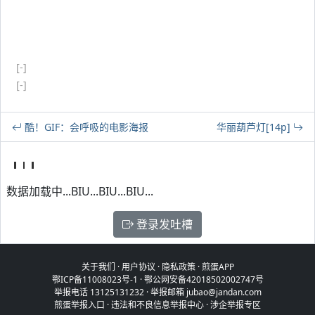
[-]
[-]
酷！GIF：会呼吸的电影海报
华丽葫芦灯[14p]
数据加载中...BIU...BIU...BIU...
登录发吐槽
关于我们
·
用户协议
·
隐私政策
·
煎蛋APP
鄂ICP备11008023号-1
·
鄂公网安备42018502002747号
举报电话 13125131232 · 举报邮箱 jubao@jandan.com
煎蛋举报入口
·
违法和不良信息举报中心
·
涉企举报专区