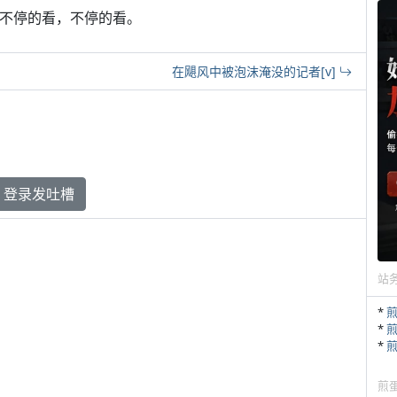
，不停的看，不停的看。
在飓风中被泡沫淹没的记者[v]
登录发吐槽
站
*
*
*
煎