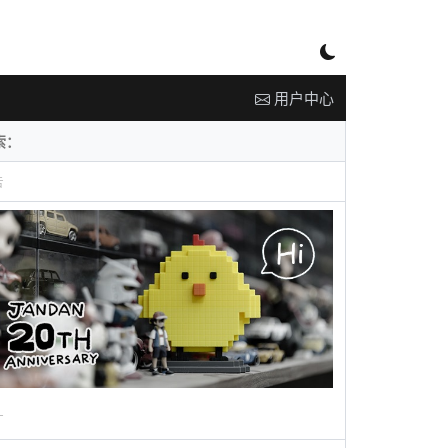
用户中心
告
广