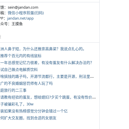
反馈：sein@jandan.com
投稿：
微信小程序煎蛋(扫码)
APP：
jandan.net/app
 公众号：王摸鱼
塘
 亚洲人鼻子短，为什么还推崇高鼻梁？我说点扎心的。
 求推荐个百元内的有线鼠标
 近一年总感觉记忆力很差，有没有蛋友有什么解决办法的？
 尝试自己做点电解质饮料
*
有啥搞钱的路子吗，开源节流都行，主要是开源，刑法里的咱不做
 推广的不良婚姻惩罚师有人玩了吗
 家庭旅行的二三事
*
想请教有经验的蛋友，想给媳妇7夕买个跳蛋，有没有性价比高的推荐
侄子被骗彩礼了，30w
 女装如果没有热榜感觉分分钟会错过一个亿
 如何扩大交友圈，找到合适的女朋友