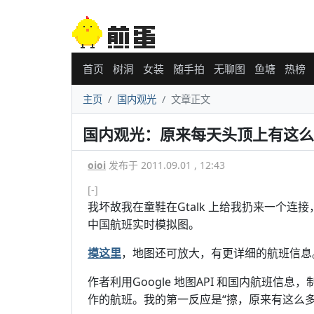
首页
树洞
女装
随手拍
无聊图
鱼塘
热榜
主页
国内观光
文章正文
国内观光：原来每天头顶上有这么
oioi
发布于 2011.09.01 , 12:43
[-]
我坏故我在童鞋在Gtalk 上给我扔来一个连
中国航班实时模拟图。
摸这里
，地图还可放大，有更详细的航班信息
作者利用Google 地图API 和国内航班
作的航班。我的第一反应是“擦，原来有这么多