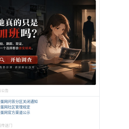
务公告
煎蛋网问答分区关闭通知
煎蛋网社区管理规定
煎蛋网官方渠道公示
蛋传送门