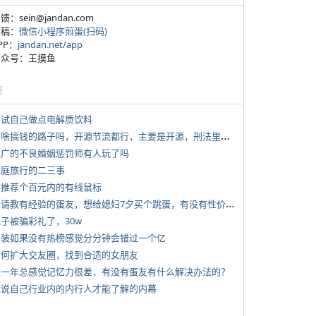
反馈：sein@jandan.com
投稿：
微信小程序煎蛋(扫码)
APP：
jandan.net/app
 公众号：王摸鱼
塘
 尝试自己做点电解质饮料
*
有啥搞钱的路子吗，开源节流都行，主要是开源，刑法里的咱不做
 推广的不良婚姻惩罚师有人玩了吗
 家庭旅行的二三事
 求推荐个百元内的有线鼠标
*
想请教有经验的蛋友，想给媳妇7夕买个跳蛋，有没有性价比高的推荐
侄子被骗彩礼了，30w
 女装如果没有热榜感觉分分钟会错过一个亿
 如何扩大交友圈，找到合适的女朋友
 近一年总感觉记忆力很差，有没有蛋友有什么解决办法的？
 说说自己行业内的内行人才能了解的内幕