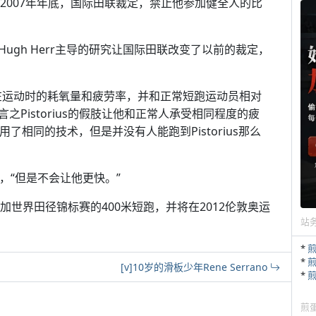
势。2007年年底，国际田联裁定，禁止他参加健全人的比
ugh Herr主导的研究让国际田联改变了以前的裁定，
ius在运动时的耗氧量和疲劳率，并和正常短跑运动员相对
Pistorius的假肢让他和正常人承受相同程度的疲
了相同的技术，但是并没有人能跑到Pistorius那么
r说，“但是不会让他更快。”
员参加世界田径锦标赛的400米短跑，并将在2012伦敦奥运
站
*
*
[v]10岁的滑板少年Rene Serrano
*
煎