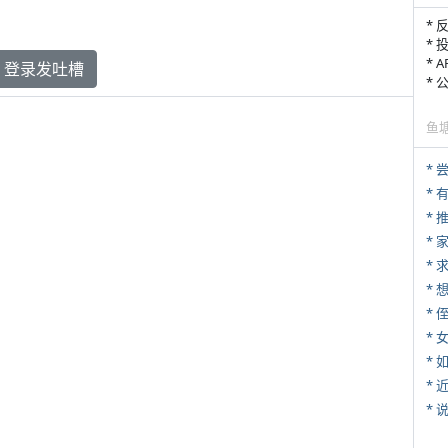
* 
* 
* 
登录发吐槽
*
鱼
*
*
*
*
* 
*
*
*
*