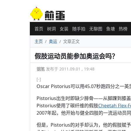
首页
树洞
女装
随手拍
无聊图
鱼塘
热榜
主页
奥运
文章正文
假肢运动员能参加奥运会吗？
钢笔
发布于 2011.09.01 , 19:48
[-]
Oscar Pistorius可以用45.07秒跑四
Pistorius出生时即缺少腓骨——从脚踝
Pistorius使用了碳纤维的假肢
Cheetah Flex-F
2007年起，他开始与健全四肢的一流运动员
但是，Pistorius的对手却认为，他的假