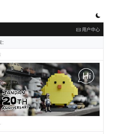
用户中心
告
广