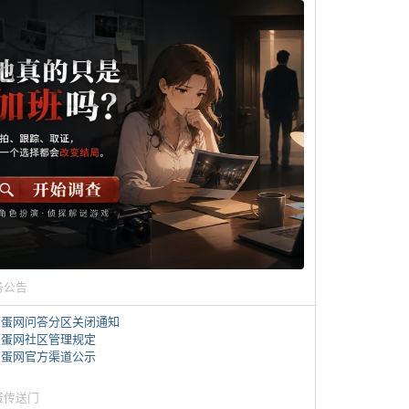
务公告
煎蛋网问答分区关闭通知
煎蛋网社区管理规定
煎蛋网官方渠道公示
蛋传送门