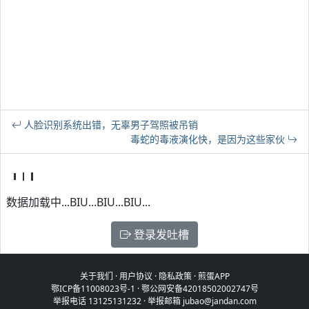
人脸识别系统出错，无辜男子驾照被吊销
毒蛇的毒液演化快，是因为这些家伙
数据加载中...BIU...BIU...BIU...
登录发吐槽
关于我们
·
用户协议
·
隐私政策
·
煎蛋APP
鄂ICP备11008023号-1
·
鄂公网安备42018502002747号
举报电话 13125131232 · 举报邮箱 jubao@jandan.com