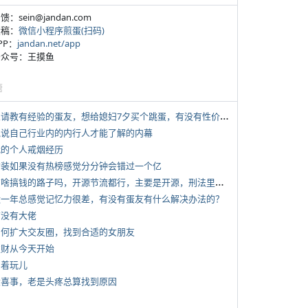
反馈：sein@jandan.com
投稿：
微信小程序煎蛋(扫码)
APP：
jandan.net/app
 公众号：王摸鱼
塘
*
想请教有经验的蛋友，想给媳妇7夕买个跳蛋，有没有性价比高的推荐
 说说自己行业内的内行人才能了解的内幕
 我的个人戒烟经历
 女装如果没有热榜感觉分分钟会错过一个亿
*
有啥搞钱的路子吗，开源节流都行，主要是开源，刑法里的咱不做
 近一年总感觉记忆力很差，有没有蛋友有什么解决办法的？
有没有大佬
 如何扩大交友圈，找到合适的女朋友
 发财从今天开始
写着玩儿
 大喜事，老是头疼总算找到原因