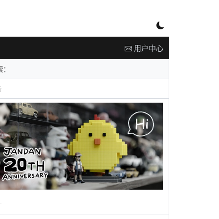
用户中心
告
广