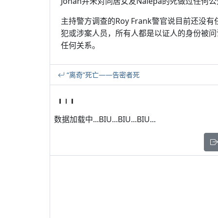
Jonah并未对同居女友Nalepa的死做过任
主持警方调查的Roy Frank警官说目前还
犯或涉案人员，所有人都是以证人的身份被问讯
任何关系。
“离奇”死亡——告密者死
数据加载中...BIU...BIU...BIU...