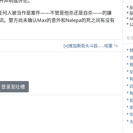
何公开声明或评论。
* 
没有任何人被当作是案件——不管是他杀还是自杀——的嫌
* 
* 
。警方尚未确认Max的意外和Nalepa的死之间有没有
*
鱼
[v]维加斯街头斗殴……哇塞
*
*
*
*
登录发吐槽
* 
*
*
* 
*