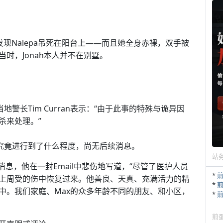
。
Adam发现Nalepa吊死在阳台上——而且她全身赤裸，双手被
时，Jonah本人并不在别墅。
警长Tim Curran表示：“由于此事的特殊与诡异因
杀来处理。”
究竟进行到了什么程度，尚无后续消息。
站
死亡的消息，他在一封Email中悲伤地写道，“尽管了医护人员
*
从上周受的伤中恢复过来。他善良、天真、充满活力的精
*
中。我们家庭、Max的众多年龄不同的朋友、和小区，
*
煎