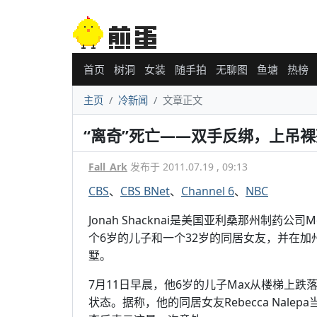
首页
树洞
女装
随手拍
无聊图
鱼塘
热榜
主页
冷新闻
文章正文
“离奇”死亡——双手反绑，上吊裸
Fall_Ark
发布于 2011.07.19 , 09:13
CBS
、
CBS BNet
、
Channel 6
、
NBC
Jonah Shacknai是美国亚利桑那州制药公
个6岁的儿子和一个32岁的同居女友，并在加州
墅。
7月11日早晨，他6岁的儿子Max从楼梯上
状态。据称，他的同居女友Rebecca Nale