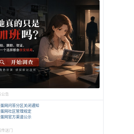
务公告
煎蛋网问答分区关闭通知
煎蛋网社区管理规定
煎蛋网官方渠道公示
蛋传送门