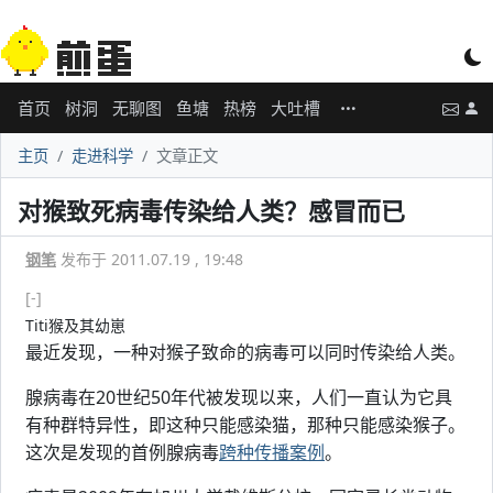
首页
树洞
无聊图
鱼塘
热榜
大吐槽
主页
走进科学
文章正文
对猴致死病毒传染给人类？感冒而已
钢笔
发布于 2011.07.19 , 19:48
[-]
Titi猴及其幼崽
最近发现，一种对猴子致命的病毒可以同时传染给人类。
腺病毒在20世纪50年代被发现以来，人们一直认为它具
有种群特异性，即这种只能感染猫，那种只能感染猴子。
这次是发现的首例腺病毒
跨种传播案例
。