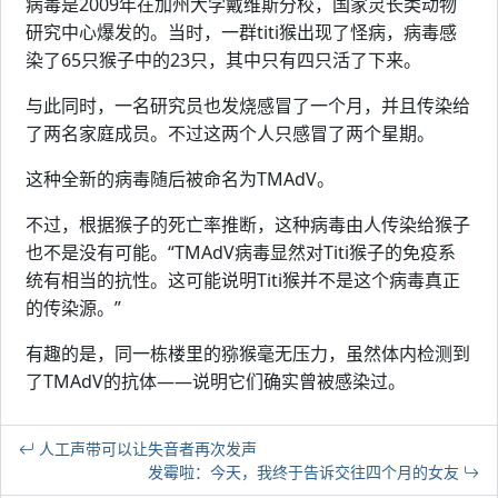
病毒是2009年在加州大学戴维斯分校，国家灵长类动物
研究中心爆发的。当时，一群titi猴出现了怪病，病毒感
染了65只猴子中的23只，其中只有四只活了下来。
与此同时，一名研究员也发烧感冒了一个月，并且传染给
了两名家庭成员。不过这两个人只感冒了两个星期。
这种全新的病毒随后被命名为TMAdV。
不过，根据猴子的死亡率推断，这种病毒由人传染给猴子
也不是没有可能。“TMAdV病毒显然对Titi猴子的免疫系
统有相当的抗性。这可能说明Titi猴并不是这个病毒真正
的传染源。”
有趣的是，同一栋楼里的猕猴毫无压力，虽然体内检测到
了TMAdV的抗体——说明它们确实曾被感染过。
人工声带可以让失音者再次发声
发霉啦：今天，我终于告诉交往四个月的女友