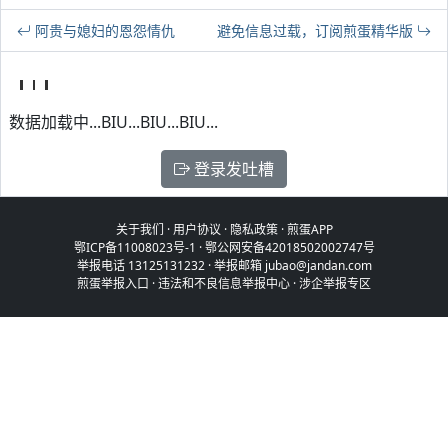
阿贵与媳妇的恩怨情仇
避免信息过载，订阅煎蛋精华版
数据加载中...BIU...BIU...BIU...
登录发吐槽
关于我们
·
用户协议
·
隐私政策
·
煎蛋APP
鄂ICP备11008023号-1
·
鄂公网安备42018502002747号
举报电话 13125131232 · 举报邮箱 jubao@jandan.com
煎蛋举报入口
·
违法和不良信息举报中心
·
涉企举报专区