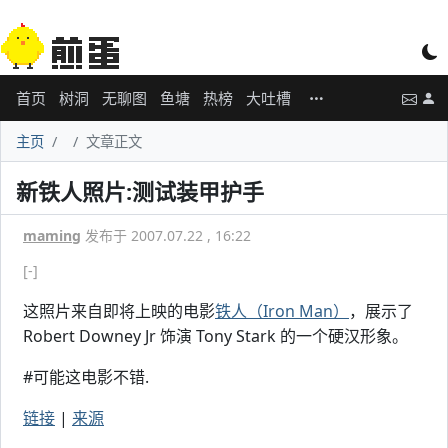
首页
树洞
无聊图
鱼塘
热榜
大吐槽
主页
文章正文
新铁人照片:测试装甲护手
maming
发布于 2007.07.22 , 16:22
[-]
这照片来自即将上映的电影
铁人（Iron Man）
，展示了
Robert Downey Jr 饰演 Tony Stark 的一个硬汉形象。
#可能这电影不错.
链接
|
来源