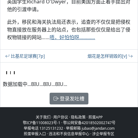
英国学生Richard O'Dwyer，目前美国方面正着手提出对
他的引渡申请。
此外，移民和海关执法局还表示，追查的不仅仅是把侵权
物直接放在服务器上的站点，也包括那些仅仅是给出了侵
权物链接的网站……
唔，好怕怕呀…………
比基尼足球赛[7p]
烟花是怎样销毁的[v]
数据加载中...BIU...BIU...BIU...
登录发吐槽
关于我们
·
用户协议
·
隐私政策
·
煎蛋APP
鄂ICP备11008023号-1
·
鄂公网安备42018502002747号
举报电话 13125131232 · 举报邮箱 jubao@jandan.com
煎蛋举报入口
·
违法和不良信息举报中心
·
涉企举报专区