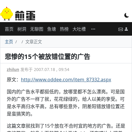
首页
树洞
无聊图
鱼塘
热榜
大吐槽
主页
文章正文
悲惨的15个被放错位置的广告
zhilun
发布于 2007.07.18 , 09:54
原文：
http://www.oddee.com/item_87332.aspx
国内的广告水平都挺低的，放哪里都不怎么漂亮。可是国
外的广告不一样了就，花花绿绿的，给人以美的享受。可
是水平高归水平高，总有哪些意外，阴差阳错放错位置还
是蛮搞笑的。
这篇文章就找到了15个放在不合时宜的地方的广告。还是