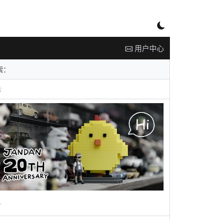
用户中心
告
广