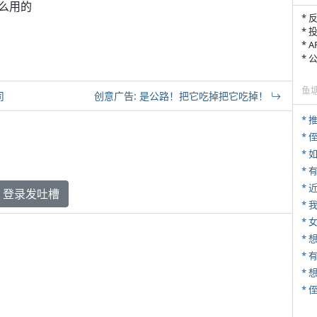
么用的
* 
* 
* 
*
鱼
司
创意广告: 是公路！把它吃掉把它吃掉！
*
* 
*
*
登录发吐槽
*
* 
* 
*
*