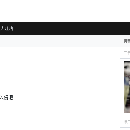
大吐槽
广
入侵吧
推