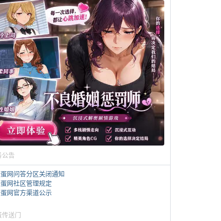
务公告
煎蛋网问答分区关闭通知
煎蛋网社区管理规定
煎蛋网官方渠道公示
蛋传送门