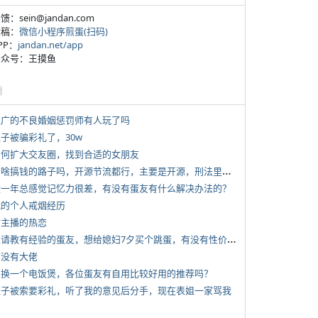
反馈：sein@jandan.com
投稿：
微信小程序煎蛋(扫码)
APP：
jandan.net/app
 公众号：王摸鱼
塘
 推广的不良婚姻惩罚师有人玩了吗
侄子被骗彩礼了，30w
 如何扩大交友圈，找到合适的女朋友
*
有啥搞钱的路子吗，开源节流都行，主要是开源，刑法里的咱不做
 近一年总感觉记忆力很差，有没有蛋友有什么解决办法的？
 我的个人戒烟经历
女主播的热恋
*
想请教有经验的蛋友，想给媳妇7夕买个跳蛋，有没有性价比高的推荐
有没有大佬
 想换一个电饭煲，各位蛋友有自用比较好用的推荐吗？
 侄子被索要彩礼，听了我的意见后分手，现在表姐一家骂我