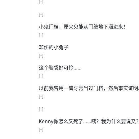
[-]
[-]
小鬼门档，原来鬼能从门缝地下溜进来！
[-]
悲伤的小兔子
[-]
这个脑袋好可怜……
[-]
以前我曾用一管牙膏当过门档，然后事实证明
[-]
[-]
Kenny你怎么又死了……咦？我为什么要说又
[-]