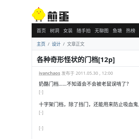
首页
树洞
女装
随手拍
无聊图
鱼塘
热榜
主页
设计
文章正文
各种奇形怪状的门档[12p]
ivanchaos
发布于 2011.05.30 , 12:00
奶酪门档……不知道会不会被老鼠误啃了？
[-]
十字架门档，除了挡门，还能用来防止吸血鬼
[-]
[-]