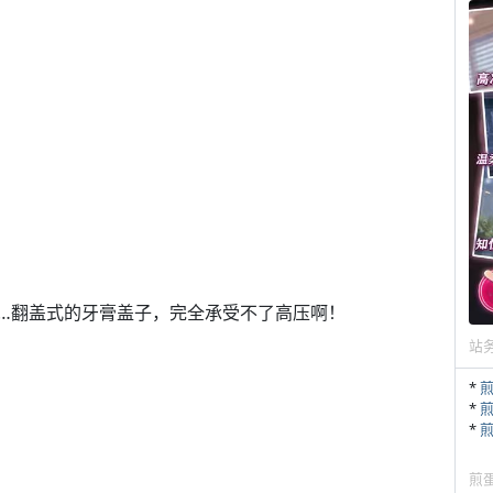
…翻盖式的牙膏盖子，完全承受不了高压啊！
站
*
*
？
*
煎