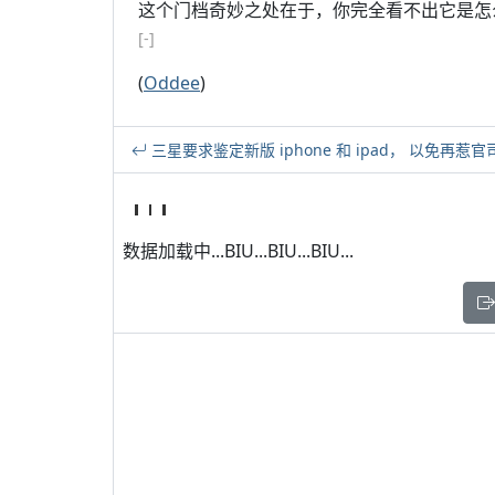
这个门档奇妙之处在于，你完全看不出它是怎
[-]
(
Oddee
)
三星要求鉴定新版 iphone 和 ipad， 以免再惹官
数据加载中...BIU...BIU...BIU...