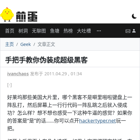
首页
树洞
无聊图
鱼塘
热榜
大吐槽
主页
Geek
文章正文
手把手教你伪装成超级黑客
ivanchaos
发布于 2011.04.29 , 01:34
[-]
好莱坞那些美国大片里，哪个黑客不是噼里啪啦键盘上一
阵乱打，然后屏幕上一行行代码一阵乱跳之后就入侵成
功？怎么样？想不想也感受一下这种牛逼的感觉？如果你
的答案是“是”的话……你可以点开
hackertyper.net
玩一
把。