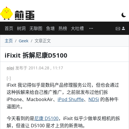
首页
树洞
无聊图
鱼塘
热榜
大吐槽
主页
Geek
文章正文
iFixit 拆解尼康D5100
oioi
发布于 2011.04.28 , 11:17
[-]
iFixit 我记得似乎是数码产品修理服务公司，但也会通过
这种拆解来给自己推广推广，之前就发布过他们拆
iPhone、MacbookAir、
iPod Shuffle
、
NDSi
的各种牛
逼图片。
今天看到的是
尼康 D5100
，iFixit 似乎少做单反相机的拆
解，但谁让 D5100 是才上货的新贵呐。