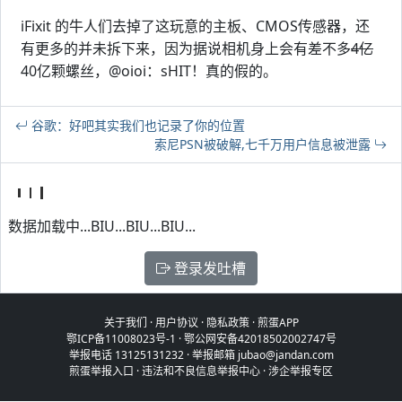
iFixit 的牛人们去掉了这玩意的主板、CMOS传感器，还
有更多的并未拆下来，因为据说相机身上会有差不多
4亿
40亿颗螺丝，@oioi：sHIT！真的假的。
谷歌：好吧其实我们也记录了你的位置
索尼PSN被破解,七千万用户信息被泄露
数据加载中...BIU...BIU...BIU...
登录发吐槽
关于我们
·
用户协议
·
隐私政策
·
煎蛋APP
鄂ICP备11008023号-1
·
鄂公网安备42018502002747号
举报电话 13125131232 · 举报邮箱 jubao@jandan.com
煎蛋举报入口
·
违法和不良信息举报中心
·
涉企举报专区