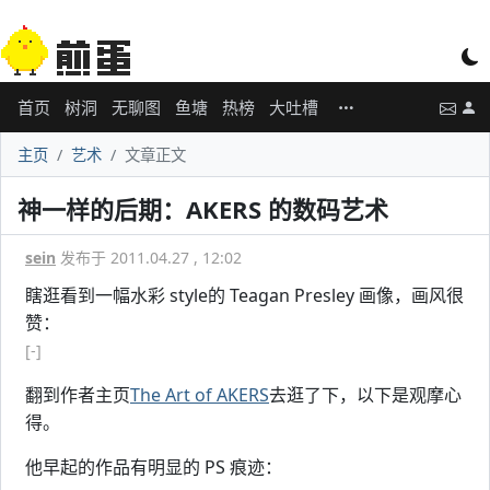
首页
树洞
无聊图
鱼塘
热榜
大吐槽
主页
艺术
文章正文
神一样的后期：AKERS 的数码艺术
sein
发布于 2011.04.27 , 12:02
瞎逛看到一幅水彩 style的 Teagan Presley 画像，画风很
赞：
[-]
翻到作者主页
The Art of AKERS
去逛了下，以下是观摩心
得。
他早起的作品有明显的 PS 痕迹：