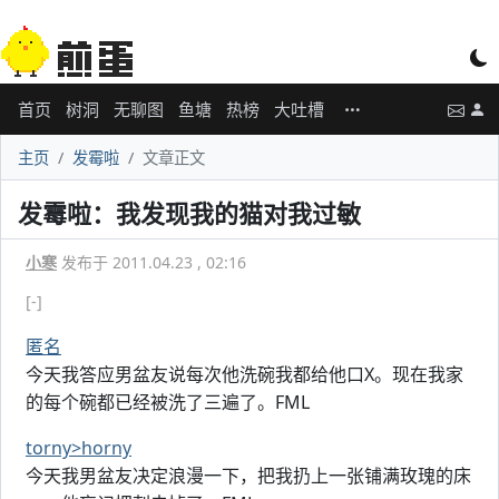
首页
树洞
无聊图
鱼塘
热榜
大吐槽
主页
发霉啦
文章正文
发霉啦：我发现我的猫对我过敏
小寒
发布于 2011.04.23 , 02:16
[-]
匿名
今天我答应男盆友说每次他洗碗我都给他口X。现在我家
的每个碗都已经被洗了三遍了。FML
torny>horny
今天我男盆友决定浪漫一下，把我扔上一张铺满玫瑰的床