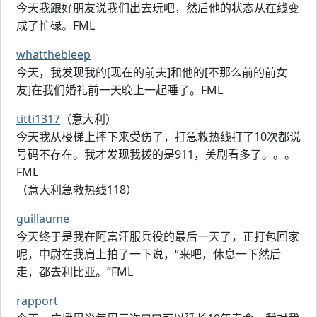
今天我跟好朋友说我们出去玩吧，然后他的状态从在线变
成了忙碌。FML
whatthebleep
今天，我发现我的[现在的前夫]和他的[不那么前的前女
友]在我们婚礼前一天晚上一起睡了。FML
titti1317
（意大利）
今天我从楼梯上摔下来受伤了，打急救热线打了10次都说
号码不存在。我才发现我拨的是911，美剧看多了。。。
FML
（意大利急救热线118）
guillaume
今天终于是我在阿富汗服兵役的最后一天了，正打包回家
呢，中尉在我肩上拍了一下说，“来吧，休息一下然后
走，都去利比亚。”FML
rapport