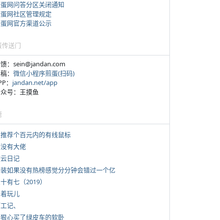
煎蛋网问答分区关闭通知
煎蛋网社区管理规定
煎蛋网官方渠道公示
蛋传送门
反馈：sein@jandan.com
投稿：
微信小程序煎蛋(扫码)
APP：
jandan.net/app
 公众号：王摸鱼
塘
 求推荐个百元内的有线鼠标
有没有大佬
牧云日记
 女装如果没有热榜感觉分分钟会错过一个亿
三十有七（2019）
写着玩儿
打工记、
 一狠心买了绿皮车的软卧