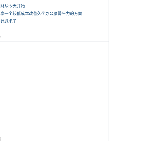
 发财从今天开始
 分享一个较低成本改善久坐办公腰臀压力的方案
打针减肥了
告
告