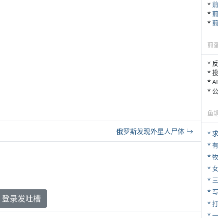
*
*
*
煎
* 
* 
* 
*
鱼
俄罗斯发现外星人尸体
*
* 
* 
*
* 
* 
登录发吐槽
* 
*