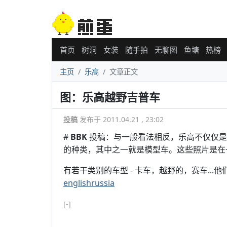
首页
树洞
女装
随手拍
无聊图
鱼塘
热榜
主页
乐高
文章正文
图：乐高越野吉普车
投稿
发布于 2011.04.21 , 23:02
#
BBK
投稿：与一般看法相反，乐高不仅仅是
的种类，其中之一就是模型车。这些照片是在
有若干类别的车型 - 卡车，越野的，赛车...
englishrussia
[-]