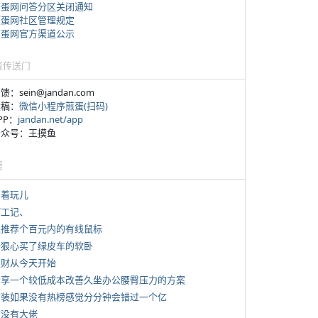
煎蛋网问答分区关闭通知
煎蛋网社区管理规定
煎蛋网官方渠道公示
蛋传送门
反馈：sein@jandan.com
投稿：
微信小程序煎蛋(扫码)
APP：
jandan.net/app
 公众号：王摸鱼
塘
写着玩儿
打工记、
 求推荐个百元内的有线鼠标
 一狠心买了绿皮车的软卧
 发财从今天开始
 分享一个较低成本改善久坐办公腰臀压力的方案
 女装如果没有热榜感觉分分钟会错过一个亿
有没有大佬