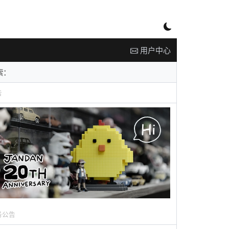
用户中心
告
务公告