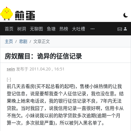
首页
树洞
无聊图
鱼塘
热榜
大吐槽
主页
悲剧
文章正文
房奴醒目：诡异的征信记录
sein
发布于 2011.04.20 , 16:51
[-]
前几天去看房(买不起总看的起吧)，售楼小妹热情的让我
登记信息，说是要帮我查个人征信记录，我也没在意。结
果晚上她来电话说，我的银行征信记录不良，7年内无法
贷款。当时我囧了，说我信用记录一直很好啊，信用卡从
不拖欠。小妹说我以前的助学贷款多次逾期(逾期一个月
算一次，多次就是严重)，所以被列入黑名单了。