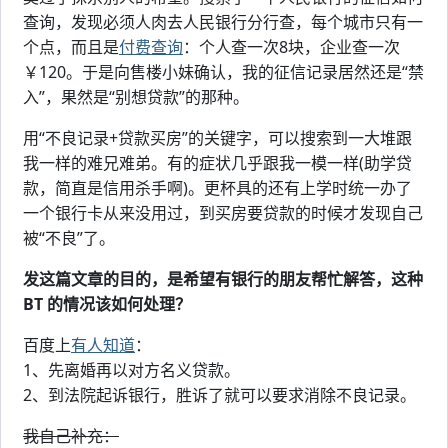
查询，发现必须人肉去人民银行分行查，每个城市只有一
个点，而且是
付费查询
：个人查一次8块，企业查一次
￥120。于是向售楼小妹确认，我的征信记录居然还是“禁
入”，果然是“别想贷款”的那种。
用“不良记录+贷款买房”的关键字，可以搜索到一大堆跟
我一样的难兄难弟。有的症状几乎跟我一模一样(助学贷
款，简直是信用杀手啊)。更杯具的还有上学时统一办了
一个银行卡从来没用过，到买房要贷款的时候才发现自己
被“不良”了。
发这篇文章的目的，是希望有银行的朋友帮忙解答，这种
BT 的情况该如何处理？
百度上
有人知道
：
1、先离婚再以对方名义贷款。
2、到法院起诉银行，胜诉了就可以要求消除不良记录。
我自己补充：