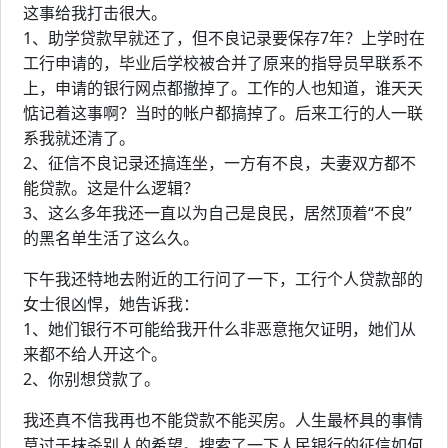
这事给我打击很大。
1、助学贷款早就还了，但不良记录要保存7年？上学时在
工行申请的，毕业后学校被合并了原来的指导员早联系不
上，申请的银行网点都撤掉了。工作的人也知道，谁天天
惦记着这事啊？当时的帐户都搞掉了。后来工行的人一联
系我就还清了。
2、征信不良记录还搞连坐，一方有不良，夫妻双方都不
能贷款。这是什么逻辑？
3、这么多年我还一直以为自己是良民，居然顶着“不良”
的黑名单生活了这么久。
下午我还特地去附近的工行问了一下，工行个人贷款部的
女士很凶悍，她告诉我：
1、她们银行不可能给我开什么非恶意拖欠证明，她们从
来都不给人开这个。
2、你别想贷款了。
我还真不信我再也不能贷款不能买房。人生最杯具的事情
莫过于抹杀别人的希望。搜索了一下人民银行的征信如何