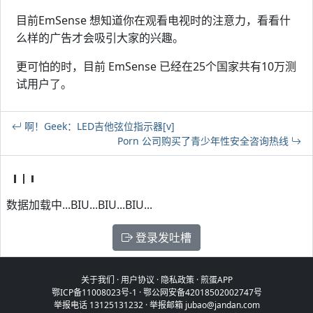
目前EmSense 想知道你在观看电视时的注意力，看看什
么样的广告才会吸引大家的兴趣。
更可怕的时，目前 EmSense 已经在25个国家共有10万测
试用户了。
啊！Geek：LED吉他弦位指示器[v]
Porn 公司购买了青少年性安全咨询热线
数据加载中...BIU...BIU...BIU...
登录发吐槽
关于我们
·
用户协议
·
隐私政策
·
煎蛋APP
鄂ICP备11008023号-1
·
鄂公网安备42018502002747号
举报电话 13125131232 · 举报邮箱 jubao@jandan.com