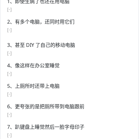
1、即使生病了也还在用电脑
[-]
2、有多个电脑，还同时用它们
[-]
3、甚至 DIY 了自己的移动电脑
[-]
4、像这样在办公室睡觉
[-]
5、上厕所时还带上电脑
[-]
6、更夸张的是把厕所带到电脑跟前
[-]
7、趴键盘上睡觉然后一脸字母印子
[-]