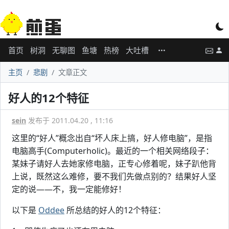
首页
树洞
无聊图
鱼塘
热榜
大吐槽
主页
悲剧
文章正文
好人的12个特征
sein
发布于 2011.04.20 , 11:16
这里的“好人”概念出自“坏人床上搞，好人修电脑”，是指
电脑高手(Computerholic)。最近的一个相关网络段子：
某妹子请好人去她家修电脑，正专心修着呢，妹子趴他背
上说，既然这么难修，要不我们先做点别的？结果好人坚
定的说——不，我一定能修好！
以下是
Oddee
所总结的好人的12个特征：