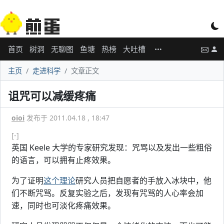
首页
树洞
无聊图
鱼塘
热榜
大吐槽
主页
走进科学
文章正文
诅咒可以减缓疼痛
oioi
发布于 2011.04.18 , 18:47
[-]
英国 Keele 大学的专家研究发现：咒骂以及发出一些粗俗
的语言，可以拥有止疼效果。
为了证明
这个理论
研究人员把自愿者的手放入冰块中，他
们不断咒骂。反复实验之后，发现有咒骂的人心率会加
速，同时也可淡化疼痛效果。