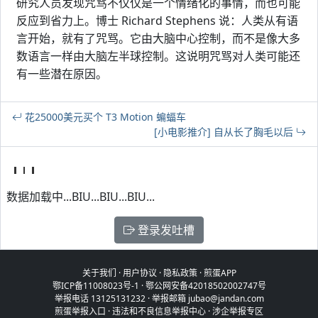
研究人员发现咒骂不仅仅是一个情绪化的事情，而也可能
反应到省力上。博士 Richard Stephens 说：人类从有语
言开始，就有了咒骂。它由大脑中心控制，而不是像大多
数语言一样由大脑左半球控制。这说明咒骂对人类可能还
有一些潜在原因。
花25000美元买个 T3 Motion 蝙蝠车
[小电影推介] 自从长了胸毛以后
数据加载中...BIU...BIU...BIU...
登录发吐槽
关于我们
·
用户协议
·
隐私政策
·
煎蛋APP
鄂ICP备11008023号-1
·
鄂公网安备42018502002747号
举报电话 13125131232 · 举报邮箱 jubao@jandan.com
煎蛋举报入口
·
违法和不良信息举报中心
·
涉企举报专区