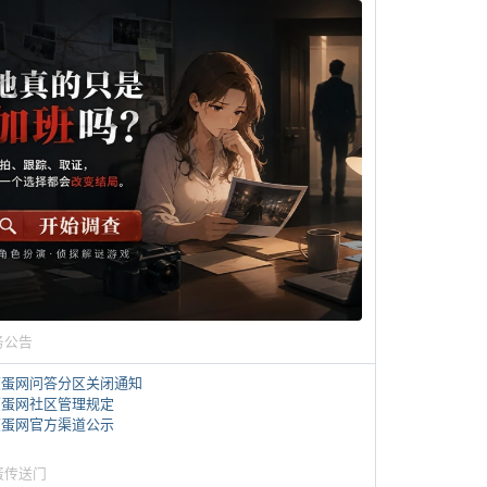
务公告
煎蛋网问答分区关闭通知
煎蛋网社区管理规定
煎蛋网官方渠道公示
蛋传送门