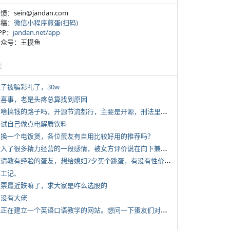
反馈：sein@jandan.com
投稿：
微信小程序煎蛋(扫码)
APP：
jandan.net/app
 公众号：王摸鱼
塘
侄子被骗彩礼了，30w
 大喜事，老是头疼总算找到原因
*
有啥搞钱的路子吗，开源节流都行，主要是开源，刑法里的咱不做
 尝试自己做点电解质饮料
 想换一个电饭煲，各位蛋友有自用比较好用的推荐吗？
*
投入了很多精力经营的一段感情，被女方评价说在向下兼容我，感觉有点破防
*
想请教有经验的蛋友，想给媳妇7夕买个跳蛋，有没有性价比高的推荐
打工记、
 股票最近跌嘛了，求大家是咋么选股的
有没有大佬
*
我正在建立一个英语口语教学的网站。想问一下蛋友们对这类教学机构或网站的痛点。