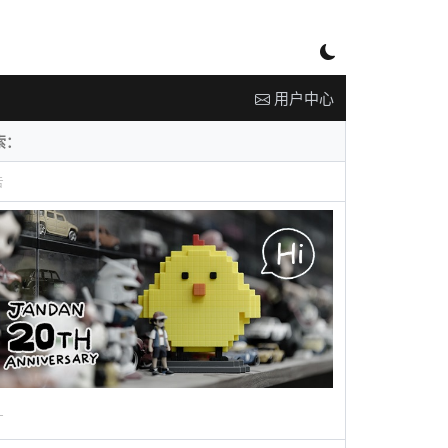
用户中心
告
广