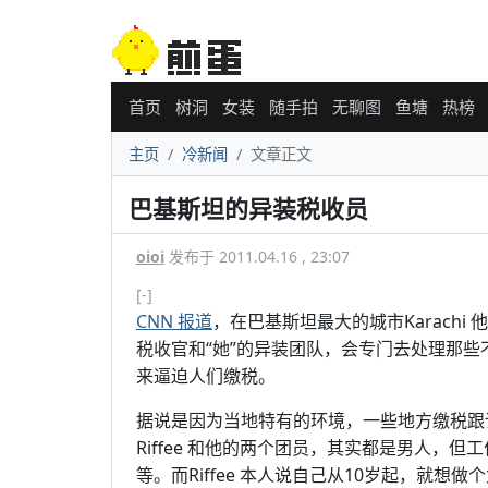
首页
树洞
女装
随手拍
无聊图
鱼塘
热榜
主页
冷新闻
文章正文
巴基斯坦的异装税收员
oioi
发布于 2011.04.16 , 23:07
[-]
CNN 报道
，在巴基斯坦最大的城市Karachi 他们有
税收官和“她”的异装团队，会专门去处理那些
来逼迫人们缴税。
据说是因为当地特有的环境，一些地方缴税跟
Riffee 和他的两个团员，其实都是男人，但工作
等。而Riffee 本人说自己从10岁起，就想做