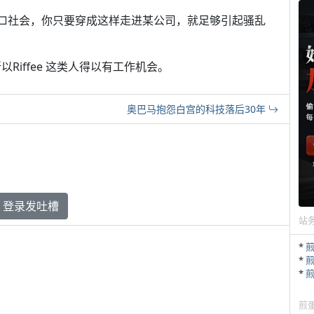
□社会，你只要穿成这样走进某公司，就足够引起骚乱
Riffee 这类人得以有工作机会。
奥巴马抱怨白宫的科技落后30年
登录发吐槽
站
*
*
*
煎