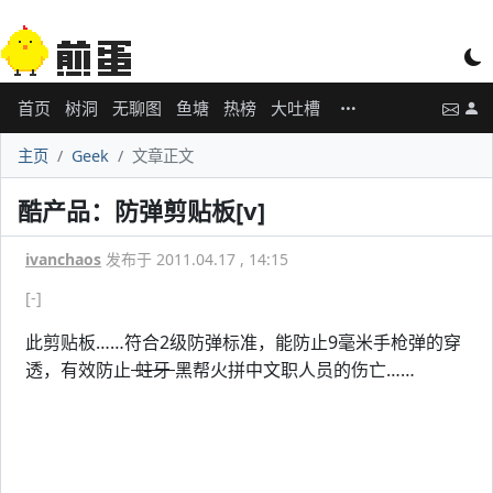
首页
树洞
无聊图
鱼塘
热榜
大吐槽
主页
Geek
文章正文
酷产品：防弹剪贴板[v]
ivanchaos
发布于 2011.04.17 , 14:15
[-]
此剪贴板……符合2级防弹标准，能防止9毫米手枪弹的穿
透，有效防止
蛀牙
黑帮火拼中文职人员的伤亡……