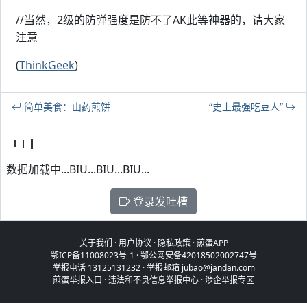
//当然，2级的防弹强度是防不了AK此等神器的，请大家
注意
(
ThinkGeek
)
简单美食：山药煎饼
“史上最强吃豆人”
数据加载中...BIU...BIU...BIU...
登录发吐槽
关于我们
·
用户协议
·
隐私政策
·
煎蛋APP
鄂ICP备11008023号-1
·
鄂公网安备42018502002747号
举报电话 13125131232 · 举报邮箱 jubao@jandan.com
煎蛋举报入口
·
违法和不良信息举报中心
·
涉企举报专区