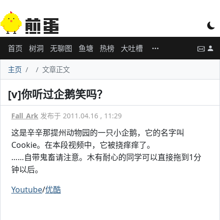
首页
树洞
无聊图
鱼塘
热榜
大吐槽
主页
文章正文
[v]你听过企鹅笑吗？
Fall_Ark
发布于 2011.04.16 , 11:29
这是辛辛那提州动物园的一只小企鹅，它的名字叫
Cookie。在本段视频中，它被挠痒痒了。
……自带鬼畜请注意。木有耐心的同学可以直接拖到1分
钟以后。
Youtube
/
优酷