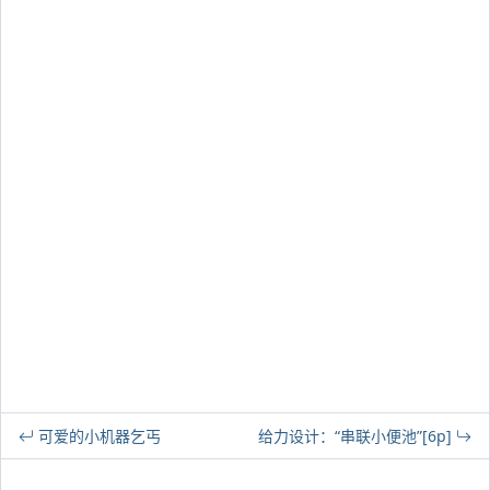
可爱的小机器乞丐
给力设计：“串联小便池”[6p]