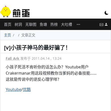
首页
树洞
无聊图
鱼塘
热榜
大吐槽
主页
文章正文
[v]小孩子神马的最好骗了！
Fall_Ark
发布于 2011.04.14 , 13:24
小孩子死活不肯听你的话怎么办？Youtube用户
Crakermanar用这段视频教你当爹妈的必备技能……
这就是传说中的逆反心理学咩？
Youtube
/
优酷