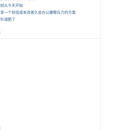
 发财从今天开始
 分享一个较低成本改善久坐办公腰臀压力的方案
打针减肥了
告
告