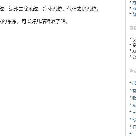
*
统、泥沙去除系统、净化系统、气体去除系统。
*
*
昂贵的东东，可买好几箱啤酒了吧。
煎
* 
* 
* 
*
鱼
*
* 
* 
*
* 
* 
* 
*