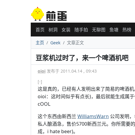
首页
树洞
女装
随手拍
无聊图
鱼塘
热榜
主页
Geek
文章正文
豆浆机过时了，来一个啤酒机吧
oioi
发布于 2011.04.14 , 09:43
[-]
这是真的，已经有人发明出来了简易的啤酒机
oioi：这时间似乎有点长)，最后就能生成
cOOL
这个东西由新西兰
WilliamsWarn
公司发明，名叫 W
私人酿酒急，售价5700新西兰元。你所需要
成，i hate beer)。