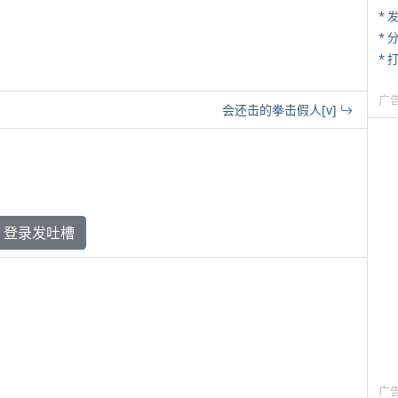
*
*
* 
广
会还击的拳击假人[v]
登录发吐槽
广