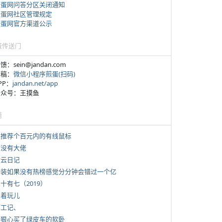
煎蛋网问答分区关闭通知
煎蛋网社区管理规定
煎蛋网官方渠道公示
蛋传送门
反馈：sein@jandan.com
投稿：
微信小程序煎蛋(扫码)
APP：
jandan.net/app
 公众号：王摸鱼
塘
 求推荐个百元内的有线鼠标
有没有大佬
牧云日记
 女装如果没有热榜感觉分分钟会错过一个亿
三十有七（2019）
写着玩儿
打工记、
 一狠心买了绿皮车的软卧