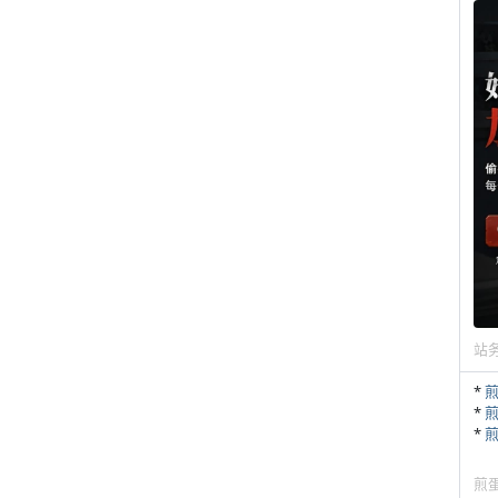
站
*
*
*
煎