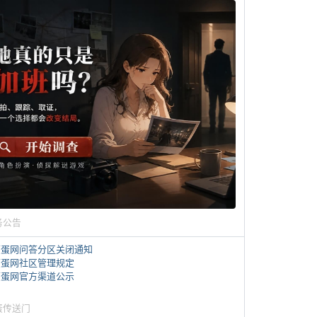
务公告
煎蛋网问答分区关闭通知
煎蛋网社区管理规定
煎蛋网官方渠道公示
蛋传送门