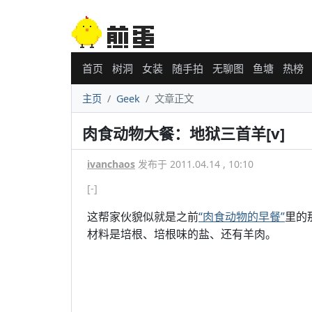
首页
树洞
女装
随手拍
无聊图
鱼塘
热榜
主页
Geek
文章正文
肉食动物大餐：地狱三首羊[v]
ivanchaos
发布于 2011.04.14 , 10:10
[-]
这帮家伙貌似就是之前
“肉食动物的早餐”
里的
材料是培根、培根味的盐、还有羊肉。