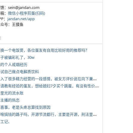
反馈：sein@jandan.com
投稿：
微信小程序煎蛋(扫码)
APP：
jandan.net/app
 公众号：王摸鱼
塘
 想换一个电饭煲，各位蛋友有自用比较好用的推荐吗？
侄子被骗彩礼了，30w
 我的个人戒烟经历
 尝试自己做点电解质饮料
*
投入了很多精力经营的一段感情，被女方评价说在向下兼容我，感觉有点破防
*
想请教有经验的蛋友，想给媳妇7夕买个跳蛋，有没有性价比高的推荐
 千里光的流水账
女主播的热恋
 大喜事，老是头疼总算找到原因
*
有啥搞钱的路子吗，开源节流都行，主要是开源，刑法里的咱不做
打工记、