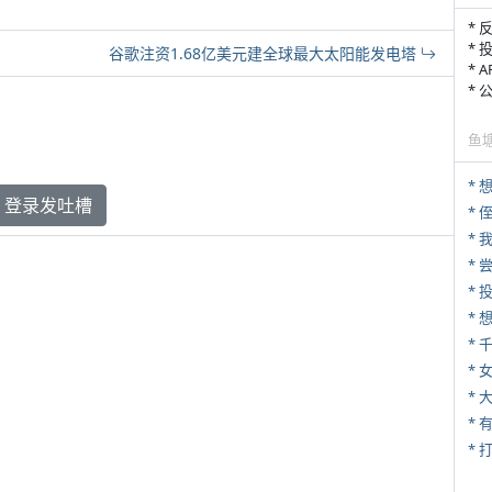
* 
* 
谷歌注资1.68亿美元建全球最大太阳能发电塔
* 
*
鱼
*
登录发吐槽
* 
*
*
*
* 
*
* 