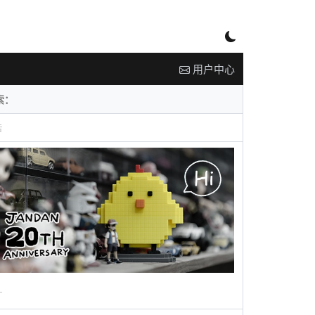
用户中心
告
广