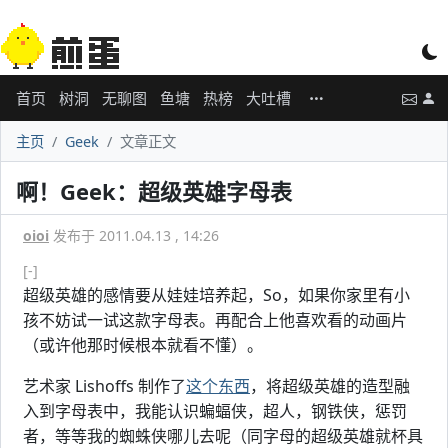
首页
树洞
无聊图
鱼塘
热榜
大吐槽
主页
Geek
文章正文
啊！Geek：超级英雄字母表
oioi
发布于 2011.04.13 , 14:26
[-]
超级英雄的感情要从娃娃培养起，So，如果你家里有小
孩不妨试一试这款字母表。再配合上他喜欢看的动画片
（或许他那时候根本就看不懂）。
艺术家 Lishoffs 制作了
这个东西
，将超级英雄的造型融
入到字母表中，我能认识蝙蝠侠，超人，钢铁侠，惩罚
者，等等我的蜘蛛侠哪儿去呢（同字母的超级英雄就杯具