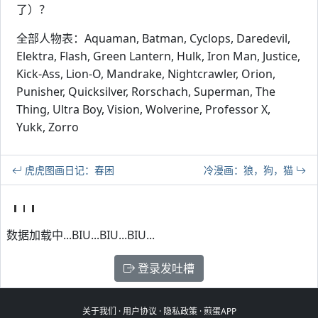
了）？
全部人物表：Aquaman, Batman, Cyclops, Daredevil,
Elektra, Flash, Green Lantern, Hulk, Iron Man, Justice,
Kick-Ass, Lion-O, Mandrake, Nightcrawler, Orion,
Punisher, Quicksilver, Rorschach, Superman, The
Thing, Ultra Boy, Vision, Wolverine, Professor X,
Yukk, Zorro
虎虎图画日记：春困
冷漫画：狼，狗，猫
数据加载中...BIU...BIU...BIU...
登录发吐槽
关于我们
·
用户协议
·
隐私政策
·
煎蛋APP