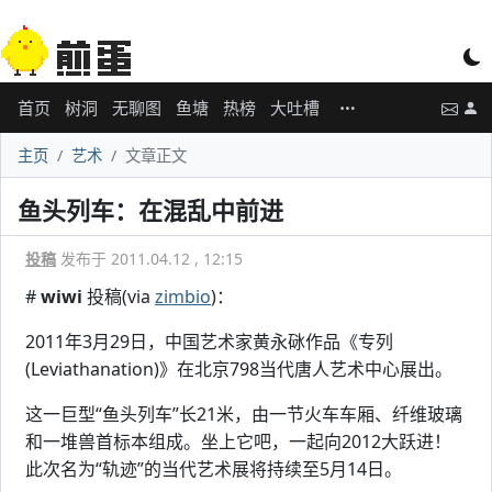
首页
树洞
无聊图
鱼塘
热榜
大吐槽
主页
艺术
文章正文
鱼头列车：在混乱中前进
投稿
发布于 2011.04.12 , 12:15
#
wiwi
投稿(via
zimbio
)：
2011年3月29日，中国艺术家黄永砯作品《专列
(Leviathanation)》在北京798当代唐人艺术中心展出。
这一巨型“鱼头列车”长21米，由一节火车车厢、纤维玻璃
和一堆兽首标本组成。坐上它吧，一起向2012大跃进！
此次名为“轨迹”的当代艺术展将持续至5月14日。