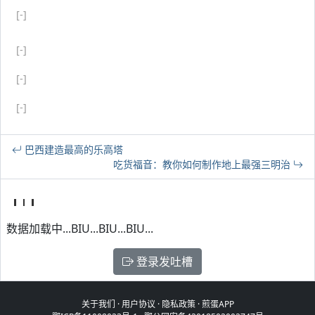
[-]
[-]
[-]
[-]
巴西建造最高的乐高塔
吃货福音：教你如何制作地上最强三明治
数据加载中...BIU...BIU...BIU...
登录发吐槽
关于我们
·
用户协议
·
隐私政策
·
煎蛋APP