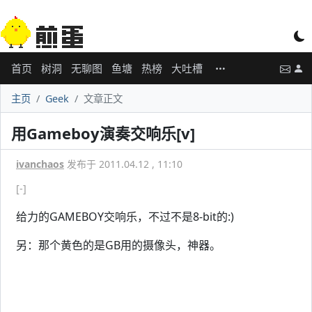
首页
树洞
无聊图
鱼塘
热榜
大吐槽
主页
Geek
文章正文
用Gameboy演奏交响乐[v]
ivanchaos
发布于 2011.04.12 , 11:10
[-]
给力的GAMEBOY交响乐，不过不是8-bit的:)
另：那个黄色的是GB用的摄像头，神器。