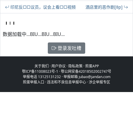
印尼反□□议员，议会上看□□视频
酒店里的恶作剧[8p]
数据加载中...BIU...BIU...BIU...
登录发吐槽
关于我们
·
用户协议
·
隐私政策
·
煎蛋APP
鄂ICP备11008023号-1
·
鄂公网安备42018502002747号
举报电话 13125131232 · 举报邮箱 jubao@jandan.com
煎蛋举报入口
·
违法和不良信息举报中心
·
涉企举报专区