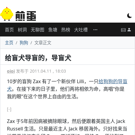
首页
树洞
无聊图
鱼塘
热榜
大吐槽
主页
狗狗
文章正文
给盲犬导盲的，导盲犬
oioi
发布于 2011.04.11 , 18:03
10岁的盲狗 Zax 有了一个新伙伴 Lilli，一只
给狗狗的导盲
犬
。在接下来的日子里，他们两将相依为命，高唱“你是
我的眼”在这个世界上自由的生活。
[-]
Zax 于5年前因病被摘除眼球，然后便跟着英国主人 Jack
Russell 生活。只是最近主人 Jack 移居海外。只好找来当