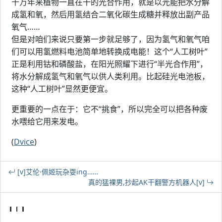
千万年来植物一直在干的光合作用，就是以光能把水分解
成氢和氧，然后用氢结合二氧化碳生成糖并释放出副产品
氧气……
但是对咱们来说只要第一步就足够了，因为氢气和氧气咱
们可以用氢燃料电池简单地转换成电能！这个“人工树叶”
正是利用钴和磷酸盐，在阳光照耀下进行“半光合作用”，
将水分解成氢气和氧气以供人类利用。比起硅光电池板，
这种“人工树叶”显然更便宜。
更重要的一点在于：它不“挑食”，所以完全可以把各种废
水喂给它用来发电。
(
Dvice
)
[v]艾伦·佩姬玩杂耍ing……
真的猛裸男,抄起AK干翻警方机器人[v]