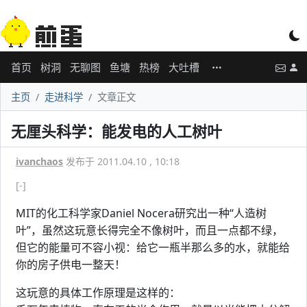
首页
树洞
无聊图
鱼塘
热榜
大吐槽
主页
走进科学
文章正文
无厘头科学：能发电的人工树叶
ivanchaos
发布于 2011.04.10 , 10:18
[-]
MIT的化工科学家Daniel Nocera研究出一种“人造树
叶”，虽然这玩意长得完全不像树叶，而且一点都不绿，
但它的能量可不容小视：给它一瓶半那么多的水，就能给
你的房子供电一整天！
这玩意的具体工作原理是这样的：