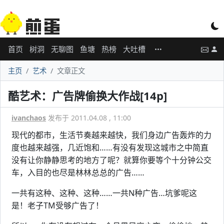
首页
树洞
无聊图
鱼塘
热榜
大吐槽
主页
艺术
文章正文
酷艺术：广告牌偷换大作战[14p]
ivanchaos
发布于 2011.04.08 , 11:00
现代的都市，生活节奏越来越快，我们身边广告轰炸的力
度也越来越强，几近饱和……有没有发现这城市之中简直
没有让你静静思考的地方了呢？就算你要等个十分钟公交
车，入目的也尽是林林总总的广告……
一共有这种、这种、这种……一共N种广告…坑爹呢这
是！老子TM受够广告了！