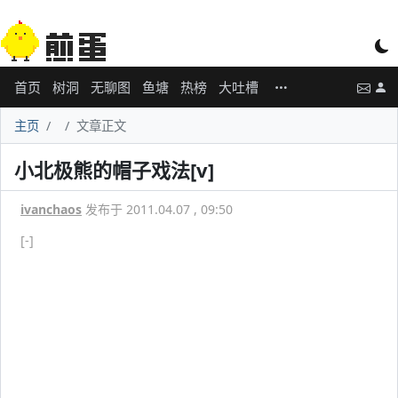
首页
树洞
无聊图
鱼塘
热榜
大吐槽
主页
文章正文
小北极熊的帽子戏法[v]
ivanchaos
发布于 2011.04.07 , 09:50
[-]