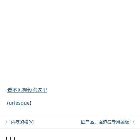
看不见视频点这里
(
urlesque
)
内疚的猫[v]
囧产品：强迫症专用菜板