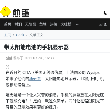
首页
树洞
无聊图
鱼塘
热榜
大吐槽
主页
Geek
文章正文
带太阳能电池的手机显示器
oioi
发布于 2011.03.24 , 16:33
[-]
在近日的 CTIA（美国无线通信展）上法国公司 Wysips
带来了他们的
新玩意
：太阳能电池显示器，且将用作手机
或移动设备上。
这无疑是一个让人兴奋的消息，手机的屏幕放在太阳光底
下就能充电？！是的，就这么简单。同时让在强烈阳光下
屏幕的显示效果有更好的提升。