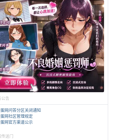
务公告
煎蛋网问答分区关闭通知
煎蛋网社区管理规定
煎蛋网官方渠道公示
蛋传送门