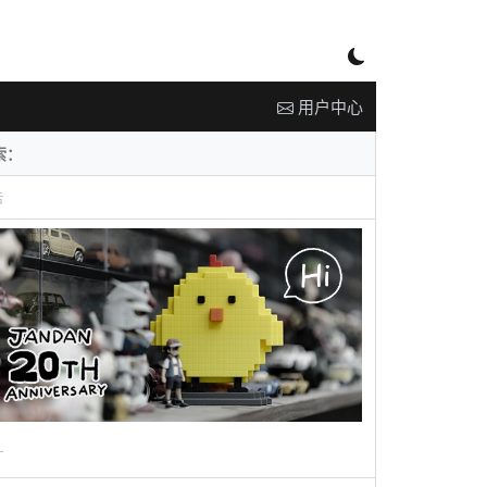
用户中心
告
广