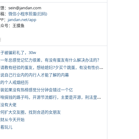
反馈：sein@jandan.com
投稿：
微信小程序煎蛋(扫码)
APP：
jandan.net/app
 公众号：王摸鱼
塘
侄子被骗彩礼了，30w
 近一年总感觉记忆力很差，有没有蛋友有什么解决办法的？
*
想请教有经验的蛋友，想给媳妇7夕买个跳蛋，有没有性价比高的推荐
 说说自己行业内的内行人才能了解的内幕
 我的个人戒烟经历
 女装如果没有热榜感觉分分钟会错过一个亿
*
有啥搞钱的路子吗，开源节流都行，主要是开源，刑法里的咱不做
有没有大佬
 如何扩大交友圈，找到合适的女朋友
 发财从今天开始
写着玩儿