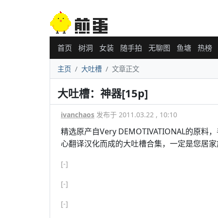
首页
树洞
女装
随手拍
无聊图
鱼塘
热榜
主页
大吐槽
文章正文
大吐槽：神器[15p]
ivanchaos
发布于 2011.03.22 , 10:10
精选原产自Very DEMOTIVATIONA
心翻译汉化而成的大吐槽合集，一定是您居家
[-]
[-]
[-]