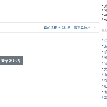
* 
* 
* 
*
真的猛相扑运动员：跑完马拉松
鱼
* 
*
*
登录发吐槽
*
*
* 
*
*
* 