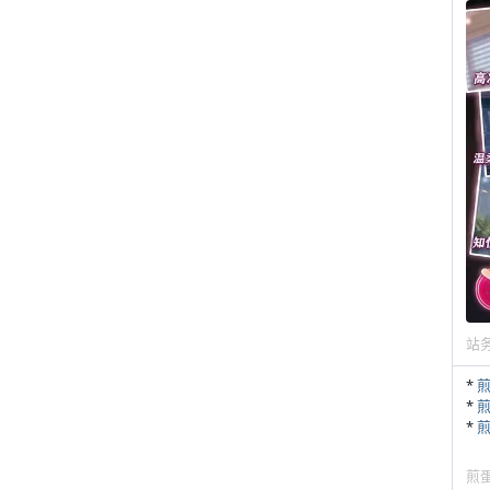
站
*
*
*
煎