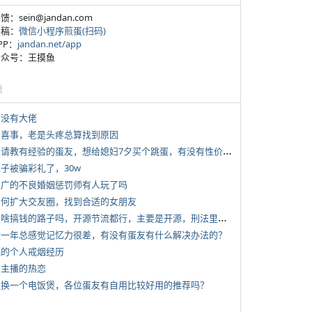
反馈：sein@jandan.com
投稿：
微信小程序煎蛋(扫码)
APP：
jandan.net/app
 公众号：王摸鱼
塘
有没有大佬
 大喜事，老是头疼总算找到原因
*
想请教有经验的蛋友，想给媳妇7夕买个跳蛋，有没有性价比高的推荐
侄子被骗彩礼了，30w
 推广的不良婚姻惩罚师有人玩了吗
 如何扩大交友圈，找到合适的女朋友
*
有啥搞钱的路子吗，开源节流都行，主要是开源，刑法里的咱不做
 近一年总感觉记忆力很差，有没有蛋友有什么解决办法的？
 我的个人戒烟经历
女主播的热恋
 想换一个电饭煲，各位蛋友有自用比较好用的推荐吗？