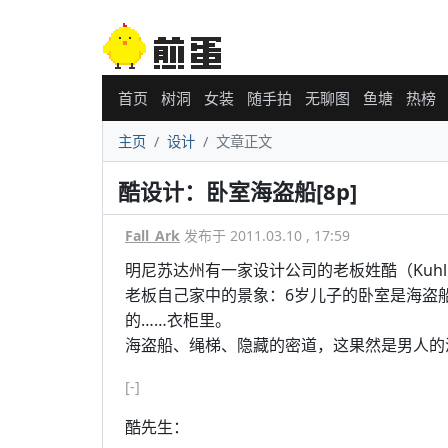
首页
树洞
女装
随手拍
无聊图
鱼塘
热榜
主页
设计
文章正文
酷设计：卧室海盗船[8p]
Fall_Ark
发布于 2011.03.10 , 17:59
明尼苏达州有一家设计公司的老板姓酷（Kuh
老板自己家中的景象：6岁儿子的卧室是海盗
的……衣柜里。
海盗船、绳梯、隐藏的密道，这果然是男人的
[-]
酷先生：