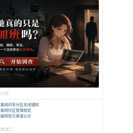
务公告
煎蛋网问答分区关闭通知
煎蛋网社区管理规定
煎蛋网官方渠道公示
蛋传送门