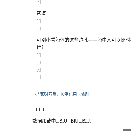
[-]
密道：
[-]
[-]
可别小看船体的这些炮孔——船中人可以随时
行？
[-]
[-]
[-]
[-]
家财万贯，捡到信用卡偷刷
数据加载中...BIU...BIU...BIU...