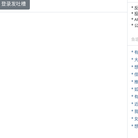
登录发吐槽
* 
* 
* 
*
鱼
* 
*
* 
*
*
*
*
* 
*