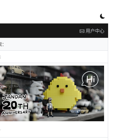
用户中心
告
广