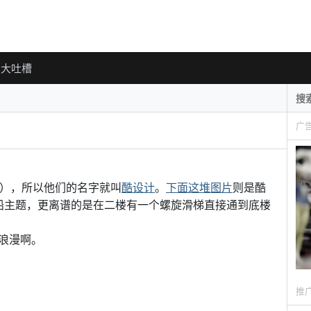
大吐槽
广
l），所以他们的名字就叫
酷设计
。
下面这堆图片
则是酷
船主题，更离谱的是在二楼有一个螺旋滑梯直接通到底楼
浪漫啊。
推