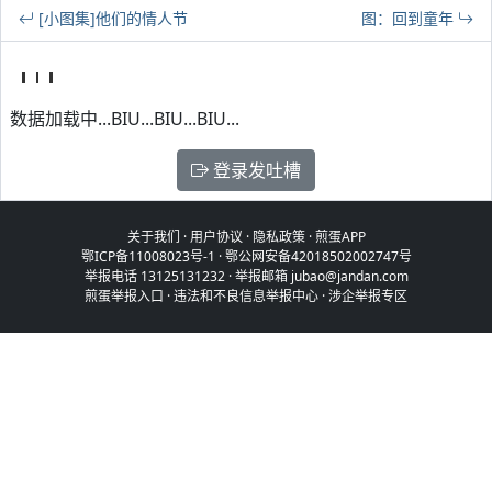
[小图集]他们的情人节
图：回到童年
数据加载中...BIU...BIU...BIU...
登录发吐槽
关于我们
·
用户协议
·
隐私政策
·
煎蛋APP
鄂ICP备11008023号-1
·
鄂公网安备42018502002747号
举报电话 13125131232 · 举报邮箱 jubao@jandan.com
煎蛋举报入口
·
违法和不良信息举报中心
·
涉企举报专区