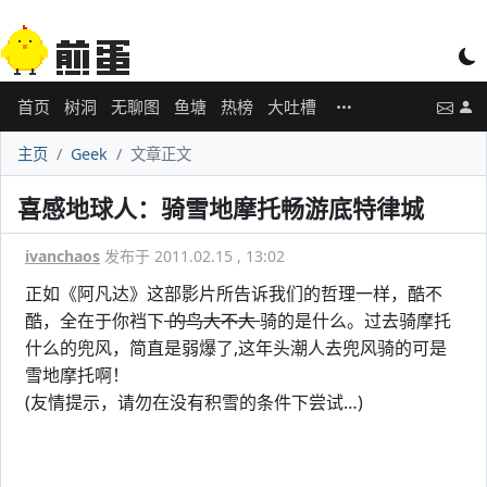
首页
树洞
无聊图
鱼塘
热榜
大吐槽
主页
Geek
文章正文
喜感地球人：骑雪地摩托畅游底特律城
ivanchaos
发布于 2011.02.15 , 13:02
正如《阿凡达》这部影片所告诉我们的哲理一样，酷不
酷，全在于你裆下
的鸟大不大
骑的是什么。过去骑摩托
什么的兜风，简直是弱爆了,这年头潮人去兜风骑的可是
雪地摩托啊！
(友情提示，请勿在没有积雪的条件下尝试…)