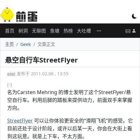
首页
树洞
无聊图
鱼塘
热榜
大吐槽
主页
Geek
文章正文
悬空自行车StreetFlyer
oioi
发布于 2011.02.06 , 13:55
[-]
名为Carsten Mehring 的博士发明了这个StreetFlyer/悬
空自行车。利用后腿的踏板来提供动力，前面双手来掌握
方向。
StreetFlyer
可以让你体验更安全的“滑翔飞机”的感受。它
目前还处于设计阶段，或许以后某一天，你会在大街上看
到这玩意。就是上下车，不太方面。