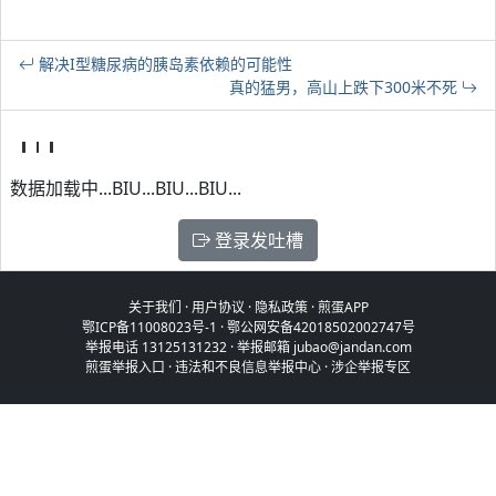
解决I型糖尿病的胰岛素依赖的可能性
真的猛男，高山上跌下300米不死
数据加载中...BIU...BIU...BIU...
登录发吐槽
关于我们
·
用户协议
·
隐私政策
·
煎蛋APP
鄂ICP备11008023号-1
·
鄂公网安备42018502002747号
举报电话 13125131232 · 举报邮箱 jubao@jandan.com
煎蛋举报入口
·
违法和不良信息举报中心
·
涉企举报专区