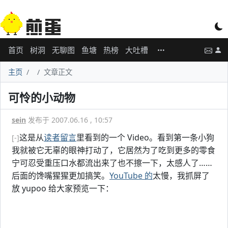
首页
树洞
无聊图
鱼塘
热榜
大吐槽
主页
文章正文
可怜的小动物
sein
发布于 2007.06.16 , 10:57
这是从
读者留言
里看到的一个 Video。看到第一条小狗
[-]
我就被它无辜的眼神打动了，它居然为了吃到更多的零食
宁可忍受重压口水都流出来了也不擦一下，太感人了……
后面的馋嘴猩猩更加搞笑。
YouTube 的
太慢，我抓屏了
放 yupoo 给大家预览一下：