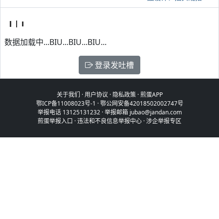
数据加载中...BIU...BIU...BIU...
登录发吐槽
关于我们
·
用户协议
·
隐私政策
·
煎蛋APP
鄂ICP备11008023号-1
·
鄂公网安备42018502002747号
举报电话 13125131232 · 举报邮箱 jubao@jandan.com
煎蛋举报入口
·
违法和不良信息举报中心
·
涉企举报专区