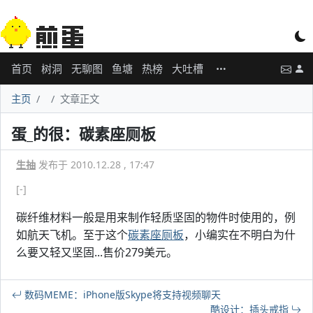
首页
树洞
无聊图
鱼塘
热榜
大吐槽
主页
文章正文
蛋_的很：碳素座厕板
生抽
发布于 2010.12.28 , 17:47
[-]
碳纤维材料一般是用来制作轻质坚固的物件时使用的，例
如航天飞机。至于这个
碳素座厕板
，小编实在不明白为什
么要又轻又坚固...售价279美元。
数码MEME：iPhone版Skype将支持视频聊天
酷设计：插头戒指