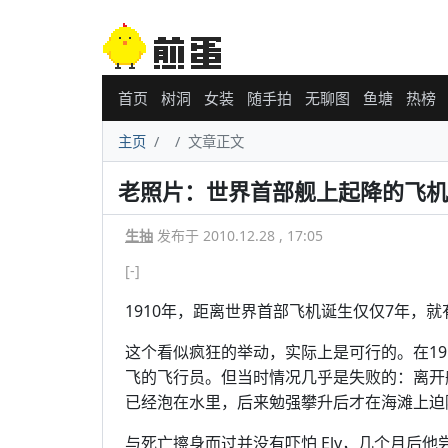
首页
树洞
女装
随手拍
无聊图
鱼塘
热榜
主页
文章正文
老照片：世界首部舰上起降的飞机
生抽
发布于 2010.12.28 , 17:05
[-]
1910年，距离世界首部飞机诞生仅仅7年，
这个看似疯狂的举动，实际上是可行的。在1910年
飞的飞行员。但当时情况几乎是失败的：离开
已经泡在水里，后来勉强攀升后才在海滩上迫
与死亡擦身而过并没有吓怕 Ely，几个月后