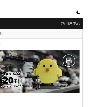
用户中心
告
广