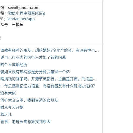
反馈：sein@jandan.com
投稿：
微信小程序煎蛋(扫码)
APP：
jandan.net/app
 公众号：王摸鱼
塘
*
想请教有经验的蛋友，想给媳妇7夕买个跳蛋，有没有性价比高的推荐
 说说自己行业内的内行人才能了解的内幕
 我的个人戒烟经历
 女装如果没有热榜感觉分分钟会错过一个亿
*
有啥搞钱的路子吗，开源节流都行，主要是开源，刑法里的咱不做
 近一年总感觉记忆力很差，有没有蛋友有什么解决办法的？
有没有大佬
 如何扩大交友圈，找到合适的女朋友
 发财从今天开始
写着玩儿
 大喜事，老是头疼总算找到原因