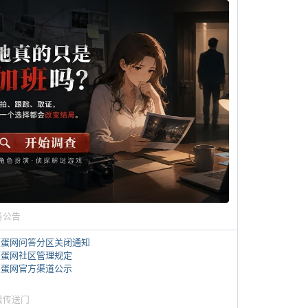
务公告
煎蛋网问答分区关闭通知
煎蛋网社区管理规定
煎蛋网官方渠道公示
蛋传送门