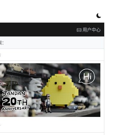
用户中心
告
广