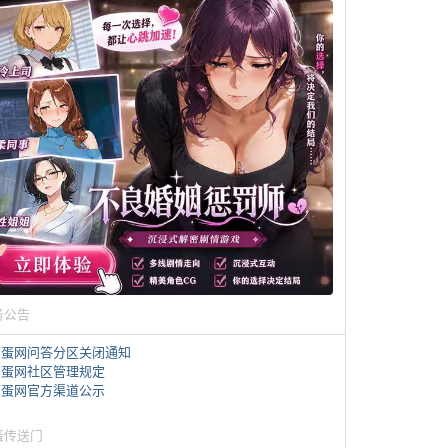
务公告
煎蛋网问答分区关闭通知
煎蛋网社区管理规定
煎蛋网官方渠道公示
蛋传送门