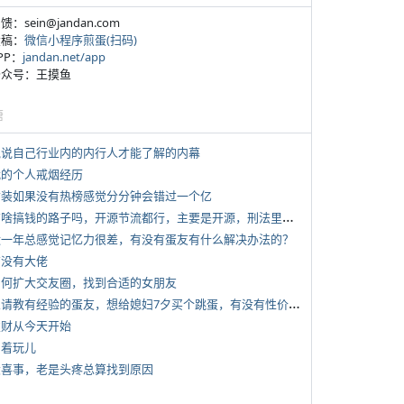
反馈：sein@jandan.com
投稿：
微信小程序煎蛋(扫码)
APP：
jandan.net/app
 公众号：王摸鱼
塘
 说说自己行业内的内行人才能了解的内幕
 我的个人戒烟经历
 女装如果没有热榜感觉分分钟会错过一个亿
*
有啥搞钱的路子吗，开源节流都行，主要是开源，刑法里的咱不做
 近一年总感觉记忆力很差，有没有蛋友有什么解决办法的？
有没有大佬
 如何扩大交友圈，找到合适的女朋友
*
想请教有经验的蛋友，想给媳妇7夕买个跳蛋，有没有性价比高的推荐
 发财从今天开始
写着玩儿
 大喜事，老是头疼总算找到原因