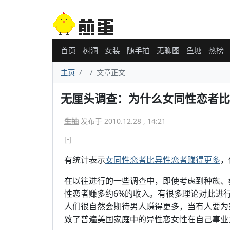
首页
树洞
女装
随手拍
无聊图
鱼塘
热榜
主页
文章正文
无厘头调查：为什么女同性恋者比
生抽
发布于 2010.12.28 , 14:21
[-]
有统计表示
女同性恋者比异性恋者赚得更多
，
在以往进行的一些调查中，即使考虑到种族、
性恋者赚多约6%的收入。有很多理论对此进
人们很自然会期待男人赚得更多，当有人要为
致了普遍美国家庭中的异性恋女性在自己事业