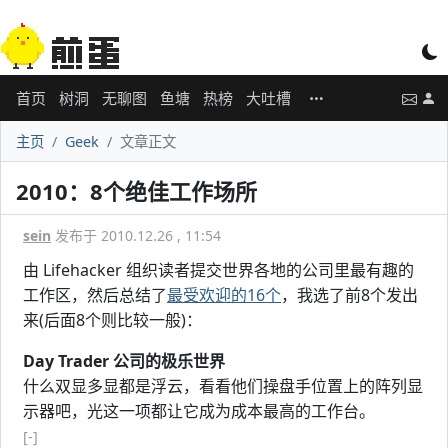
首页
树洞
无聊图
鱼塘
热榜
大吐槽
主页
Geek
文章正文
2010：8个绝佳工作场所
sein
发布于 2010.12.26 , 11:54
由 Lifehacker 组织读者提交世界各地的公司里最有趣的
工作区，然后总结了
最受欢迎的16个
，我选了前8个发出
来(后面8个则比较一般)：
Day Trader 公司的极乐世界
什么双显多显都是浮云，看看他们操盘手位置上的阵列显
示器吧，光这一项都让它成为成本最高的工作台。
[-]