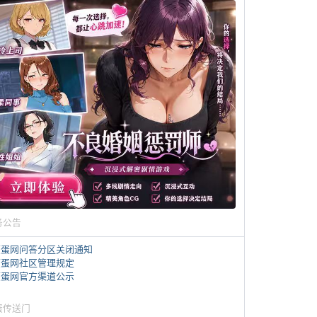
务公告
煎蛋网问答分区关闭通知
煎蛋网社区管理规定
煎蛋网官方渠道公示
蛋传送门