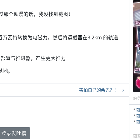
看过那个动漫的话，我没找到截图）
百万瓦特转换为电磁力，然后将运载器在3.2km 的轨道
内部氢气推进器，产生更大推力
基地。
害怕自己的余光？！
站
*
*
*
登录发吐槽
煎