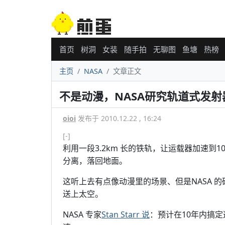
首页
树洞
女装
随手拍
无聊图
鱼塘
热榜
主页
NASA
文章正文
不是动漫，NASA研究轨道式发射
oioi
发布于 2010.12.22 , 16:24
[-]
利用一段3.2km 长的铁轨，让运载器加速
分离，落回地面。
这听上去有点像动漫里的场景、但是NASA 
送上太空。
NASA 专家
Stan Starr 说
：预计在10年内搞定