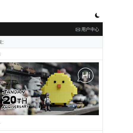
用户中心
告
广