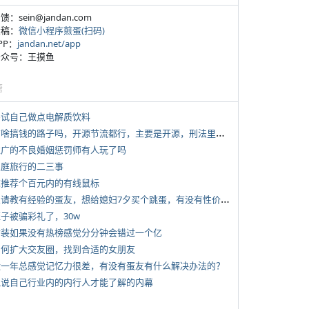
反馈：sein@jandan.com
投稿：
微信小程序煎蛋(扫码)
APP：
jandan.net/app
 公众号：王摸鱼
塘
 尝试自己做点电解质饮料
*
有啥搞钱的路子吗，开源节流都行，主要是开源，刑法里的咱不做
 推广的不良婚姻惩罚师有人玩了吗
 家庭旅行的二三事
 求推荐个百元内的有线鼠标
*
想请教有经验的蛋友，想给媳妇7夕买个跳蛋，有没有性价比高的推荐
侄子被骗彩礼了，30w
 女装如果没有热榜感觉分分钟会错过一个亿
 如何扩大交友圈，找到合适的女朋友
 近一年总感觉记忆力很差，有没有蛋友有什么解决办法的？
 说说自己行业内的内行人才能了解的内幕