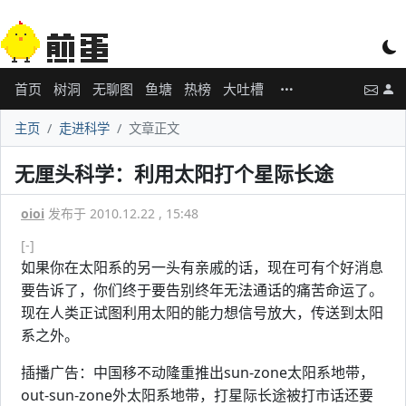
首页
树洞
无聊图
鱼塘
热榜
大吐槽
主页
走进科学
文章正文
无厘头科学：利用太阳打个星际长途
oioi
发布于 2010.12.22 , 15:48
[-]
如果你在太阳系的另一头有亲戚的话，现在可有个好消息
要告诉了，你们终于要告别终年无法通话的痛苦命运了。
现在人类正试图利用太阳的能力想信号放大，传送到太阳
系之外。
插播广告：中国移不动隆重推出sun-zone太阳系地带，
out-sun-zone外太阳系地带，打星际长途被打市话还要