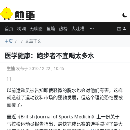
首页
树洞
无聊图
鱼塘
热榜
大吐槽
主页
文章正文
医学健康：跑步者不宜喝太多水
生抽
发布于 2010.12.22 , 10:45
[-]
以前运动员被告知即使轻微的脱水也会对他们有害，这样
就造就了运动饮料市场的蓬勃发展，但这个理论恐怕要被
颠覆了。
最近《British Journal of Sports Medicin》上一份关于
马拉松运动员报告指出，最快完成比赛的选手减掉了最大