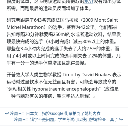
幅度的体重，这表明该运动员所摄取的
水分
没有超出身体
所需，而跑最后的运动员反而增加了体重。
研究者跟踪了643名完成法国马拉松（2009 Mont Saint
Michel Marathon）的选手，赛程为42公里。他们都被
告知每隔20分钟就要喝250ml的水或者运动饮料，结果发
现最快完成的选手（3小时完成）减去30%以上的体重。
那些在3-4小时内完成的选手失去了大约2.5%的体重，而
用了4小时或以上时间完成的选手则失去了2%的体重。几
乎有十分一的选手体重增加且跑得最慢。
开普敦大学人类生物学教授 Timothy David Noakes 表示
运动时过量饮水不但无益而且有害，可能会导致致命的
“运动相关性 hyponatraemic encephalopath”（应该是
一种与脑部有关的疾病，望医学达人解释）。
冷周三：日本女士指控Google 街景拍到了她的内衣
冷周三：错字不是问题，学生考试可以使用拼写检查工具了