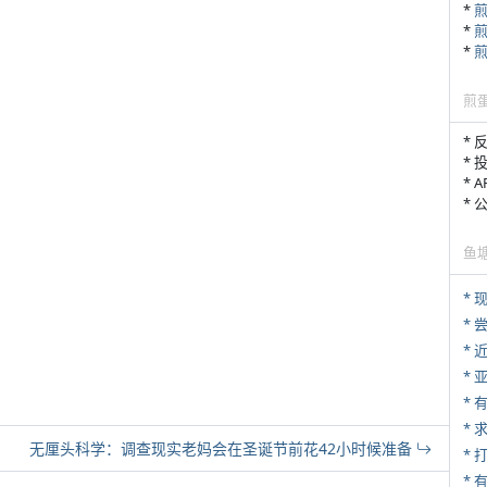
*
*
*
煎
* 
* 
* 
*
鱼
* 
*
*
*
*
*
无厘头科学：调查现实老妈会在圣诞节前花42小时候准备
* 