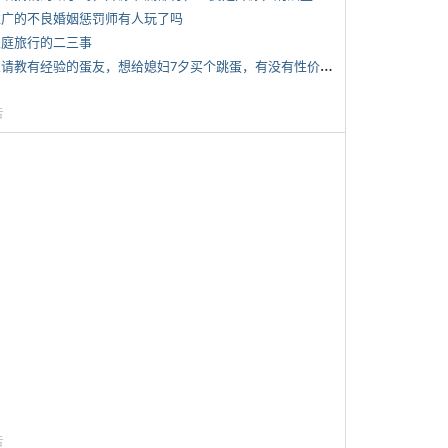
 推广的不良婚姻惩罚师有人玩了吗
 家庭旅行的二三事
*
想请教有经验的蛋友，想给媳妇7夕买个跳蛋，有没有性价比高的推荐
告
告