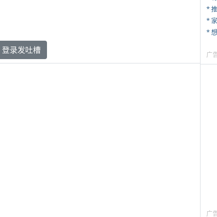
*
*
登录发吐槽
广
广