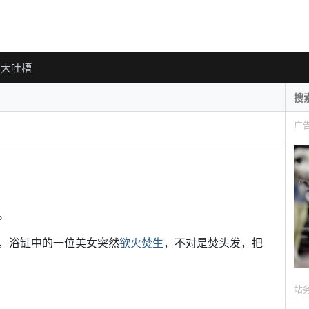
大吐槽
广
。
正欢，浴缸中的一位美女突然
欲火焚生
，不对是焚头发，把
站