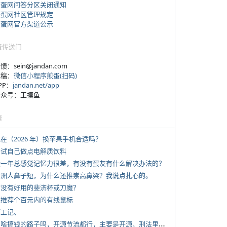
煎蛋网问答分区关闭通知
煎蛋网社区管理规定
煎蛋网官方渠道公示
蛋传送门
反馈：sein@jandan.com
投稿：
微信小程序煎蛋(扫码)
APP：
jandan.net/app
 公众号：王摸鱼
塘
现在（2026 年）换苹果手机合适吗？
 尝试自己做点电解质饮料
 近一年总感觉记忆力很差，有没有蛋友有什么解决办法的？
 亚洲人鼻子短，为什么还推崇高鼻梁？我说点扎心的。
 有没有好用的斐济杯或刀魔？
 求推荐个百元内的有线鼠标
打工记、
*
有啥搞钱的路子吗，开源节流都行，主要是开源，刑法里的咱不做