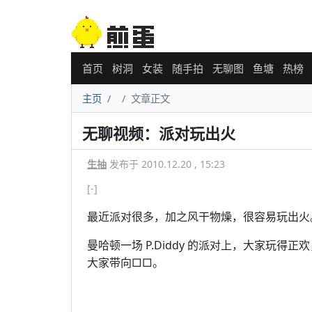
首页
树洞
女装
随手拍
无聊图
鱼塘
热榜
主页
文章正文
无聊视频：派对玩出火
生抽
发布于 2010.12.20 , 15:23
[-]
最近派对很多，加之风干物燥，很容易玩出火
曼哈顿一场 P.Diddy 的派对上，大家玩得
大家带向□□。