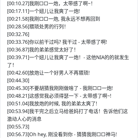
[00:10.27]我刚□□一炮，太带感了啊~！
[00:17.11]一个妞儿让我爽了一炮!
[00:21.58]我刚□□一炮, 我永远不想再回到
[00:28.56]猥琐处男的行列！
[00:32.76]
[00:33.76]你以前干过吗? 我干过 - 太带感了啊!
[00:36.87]我的弟弟感觉太好了！
[00:39.71]一个妞儿让我爽了一炮！- 这他NIA的的就发生
了！
[00:42.60]放炮让一个好男人不再猥琐!
[00:44.30]
[00:45.30]不要胡猜我刚刚做啥了 - 我刚□□一炮!
[00:48.21]这感觉我必须得瑟一下 - 太带感了啊~!
[00:51.04]我放炮的时候, 我的弟弟太爽了!
[00:53.94]我干完之后立马给爸妈打了电话！告诉他们这
激动人心的消息
[00:55.73]
[00:56.73]Oh hey, 刚没看到你 - 猜猜我刚□□神马!