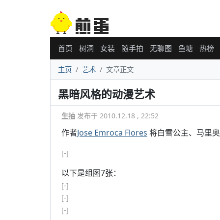
首页
树洞
女装
随手拍
无聊图
鱼塘
热榜
主页
艺术
文章正文
黑暗风格的动漫艺术
生抽
发布于 2010.12.18 , 22:52
作者
Jose Emroca Flores
将白雪公主、马里奥
[-]
以下是组图7张：
[-]
[-]
[-]