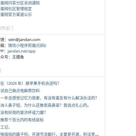
煎蛋网问答分区关闭通知
煎蛋网社区管理规定
煎蛋网官方渠道公示
蛋传送门
反馈：sein@jandan.com
投稿：
微信小程序煎蛋(扫码)
APP：
jandan.net/app
 公众号：王摸鱼
塘
现在（2026 年）换苹果手机合适吗？
 尝试自己做点电解质饮料
 近一年总感觉记忆力很差，有没有蛋友有什么解决办法的？
 亚洲人鼻子短，为什么还推崇高鼻梁？我说点扎心的。
 有没有好用的斐济杯或刀魔？
 求推荐个百元内的有线鼠标
打工记、
*
有啥搞钱的路子吗，开源节流都行，主要是开源，刑法里的咱不做