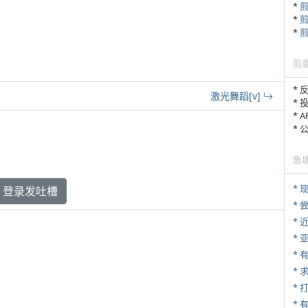
*
*
*
煎
* 
激光舞蹈[v]
* 
* 
*
鱼
* 
登录发吐槽
*
*
*
*
*
* 