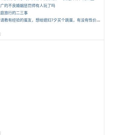
 推广的不良婚姻惩罚师有人玩了吗
 家庭旅行的二三事
*
想请教有经验的蛋友，想给媳妇7夕买个跳蛋，有没有性价比高的推荐
告
告